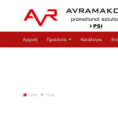
Αρχική
Προϊόντα
Κατάλογοι
Ετ
SWISS PEAK
Home
Shop
SWISS PEAK