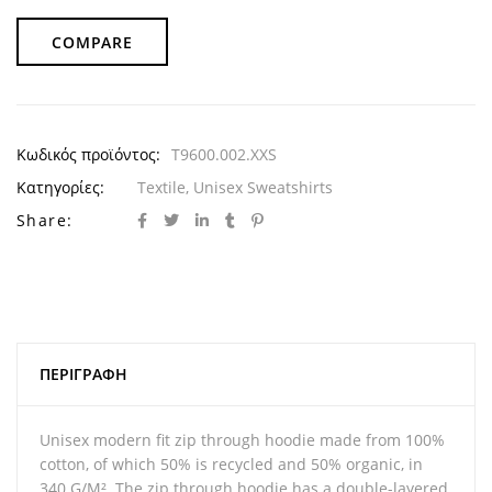
COMPARE
Κωδικός προϊόντος:
T9600.002.XXS
Κατηγορίες:
Textile
,
Unisex Sweatshirts
Share:
ΠΕΡΙΓΡΑΦΉ
Unisex modern fit zip through hoodie made from 100%
cotton, of which 50% is recycled and 50% organic, in
340 G/M². The zip through hoodie has a double-layered