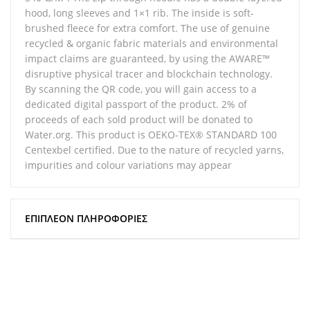
hood, long sleeves and 1×1 rib. The inside is soft-
brushed fleece for extra comfort. The use of genuine
recycled & organic fabric materials and environmental
impact claims are guaranteed, by using the AWARE™
disruptive physical tracer and blockchain technology.
By scanning the QR code, you will gain access to a
dedicated digital passport of the product. 2% of
proceeds of each sold product will be donated to
Water.org. This product is OEKO-TEX® STANDARD 100
Centexbel certified. Due to the nature of recycled yarns,
impurities and colour variations may appear
ΕΠΙΠΛΈΟΝ ΠΛΗΡΟΦΟΡΊΕΣ