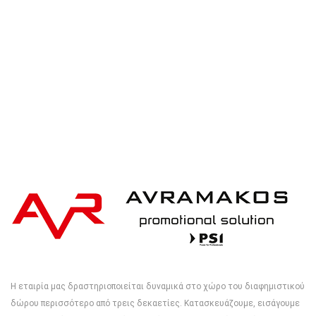
iqoniq IQONIQ Bryce recycled cotton t-shirt
Η εταιρία μας δραστηριοποιείται δυναμικά στο χώρο του διαφημιστικού
δώρου περισσότερο από τρεις δεκαετίες. Κατασκευάζουμε, εισάγουμε