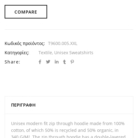
COMPARE
Κωδικός προϊόντος:
T9600.005.XXL
Κατηγορίες:
Textile
,
Unisex Sweatshirts
Share:
ΠΕΡΙΓΡΑΦΉ
Unisex modern fit zip through hoodie made from 100%
cotton, of which 50% is recycled and 50% organic, in
340 G/M². The zip through hoodie has a double-layered