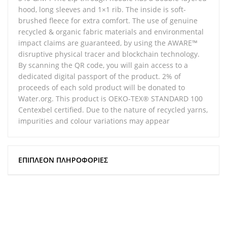
hood, long sleeves and 1×1 rib. The inside is soft-
brushed fleece for extra comfort. The use of genuine
recycled & organic fabric materials and environmental
impact claims are guaranteed, by using the AWARE™
disruptive physical tracer and blockchain technology.
By scanning the QR code, you will gain access to a
dedicated digital passport of the product. 2% of
proceeds of each sold product will be donated to
Water.org. This product is OEKO-TEX® STANDARD 100
Centexbel certified. Due to the nature of recycled yarns,
impurities and colour variations may appear
ΕΠΙΠΛΈΟΝ ΠΛΗΡΟΦΟΡΊΕΣ