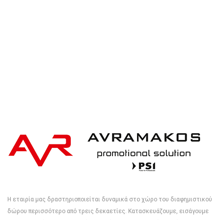
iqoniq IQONIQ Bryce recycled cotton t-shirt
Η εταιρία μας δραστηριοποιείται δυναμικά στο χώρο του διαφημιστικού
δώρου περισσότερο από τρεις δεκαετίες. Κατασκευάζουμε, εισάγουμε