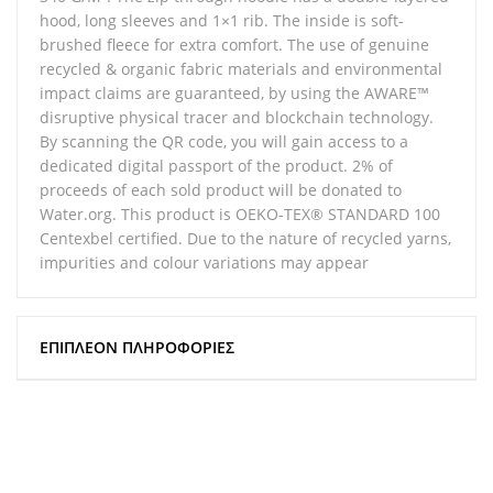
hood, long sleeves and 1×1 rib. The inside is soft-
brushed fleece for extra comfort. The use of genuine
recycled & organic fabric materials and environmental
impact claims are guaranteed, by using the AWARE™
disruptive physical tracer and blockchain technology.
By scanning the QR code, you will gain access to a
dedicated digital passport of the product. 2% of
proceeds of each sold product will be donated to
Water.org. This product is OEKO-TEX® STANDARD 100
Centexbel certified. Due to the nature of recycled yarns,
impurities and colour variations may appear
ΕΠΙΠΛΈΟΝ ΠΛΗΡΟΦΟΡΊΕΣ