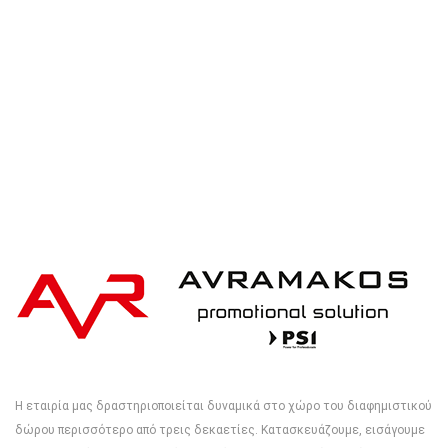
iqoniq IQONIQ Bryce recycled cotton t-shirt
Η εταιρία μας δραστηριοποιείται δυναμικά στο χώρο του διαφημιστικού
δώρου περισσότερο από τρεις δεκαετίες. Κατασκευάζουμε, εισάγουμε