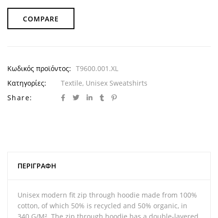
COMPARE
Κωδικός προϊόντος:
T9600.001.XL
Κατηγορίες:
Textile
,
Unisex Sweatshirts
Share:
ΠΕΡΙΓΡΑΦΉ
Unisex modern fit zip through hoodie made from 100%
cotton, of which 50% is recycled and 50% organic, in
340 G/M². The zip through hoodie has a double-layered