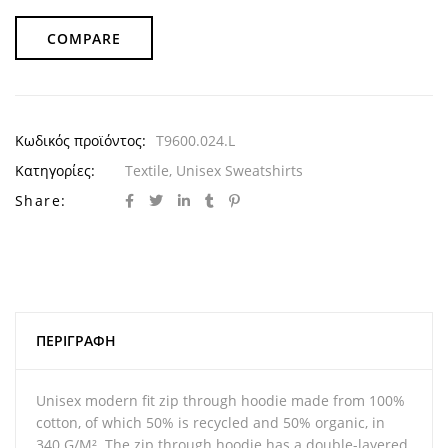
COMPARE
Κωδικός προϊόντος:
T9600.024.L
Κατηγορίες:
Textile
,
Unisex Sweatshirts
Share:
ΠΕΡΙΓΡΑΦΉ
Unisex modern fit zip through hoodie made from 100%
cotton, of which 50% is recycled and 50% organic, in
340 G/M². The zip through hoodie has a double-layered