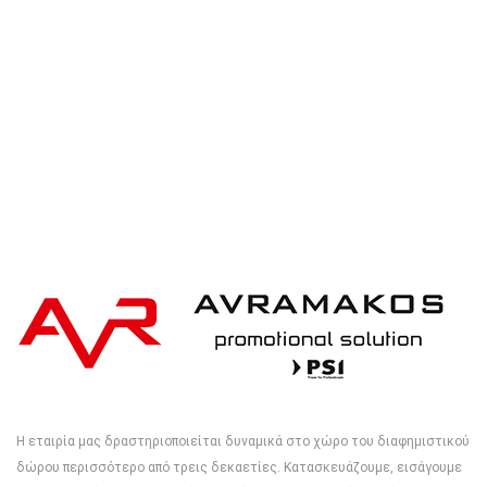
iqoniq IQONIQ Bryce recycled cotton t-shirt
Η εταιρία μας δραστηριοποιείται δυναμικά στο χώρο του διαφημιστικού
δώρου περισσότερο από τρεις δεκαετίες. Κατασκευάζουμε, εισάγουμε