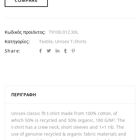
COMPARE
Κωδικός προϊόντος:
T9100.012.XXL
Κατηγορίες:
Textile
,
Unisex T-Shirts
Share:
ΠΕΡΙΓΡΑΦΉ
Unisex classic fit t-shirt made from 100% cotton, of
which 50% is recycled and 50% organic, 180 G/M². The
t-shirt has a crew neck, short sleeves and 1×1 rib. The
use of genuine recycled & organic fabric materials and