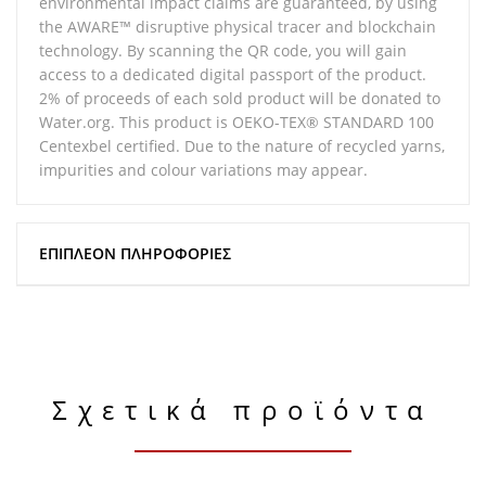
environmental impact claims are guaranteed, by using
the AWARE™ disruptive physical tracer and blockchain
technology. By scanning the QR code, you will gain
access to a dedicated digital passport of the product.
2% of proceeds of each sold product will be donated to
Water.org. This product is OEKO-TEX® STANDARD 100
Centexbel certified. Due to the nature of recycled yarns,
impurities and colour variations may appear.
ΕΠΙΠΛΈΟΝ ΠΛΗΡΟΦΟΡΊΕΣ
Σχετικά προϊόντα