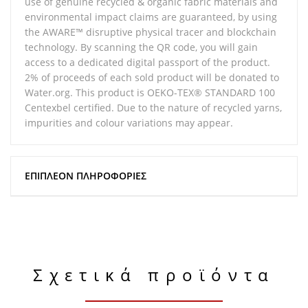
use of genuine recycled & organic fabric materials and
environmental impact claims are guaranteed, by using
the AWARE™ disruptive physical tracer and blockchain
technology. By scanning the QR code, you will gain
access to a dedicated digital passport of the product.
2% of proceeds of each sold product will be donated to
Water.org. This product is OEKO-TEX® STANDARD 100
Centexbel certified. Due to the nature of recycled yarns,
impurities and colour variations may appear.
ΕΠΙΠΛΈΟΝ ΠΛΗΡΟΦΟΡΊΕΣ
Σχετικά προϊόντα