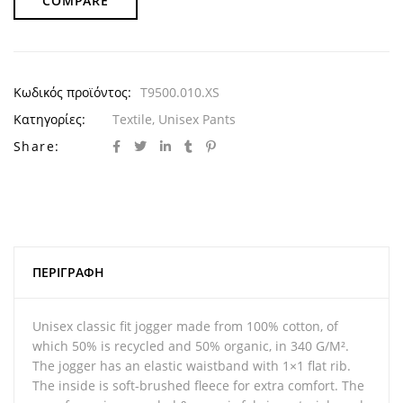
COMPARE
Κωδικός προϊόντος:
T9500.010.XS
Κατηγορίες:
Textile
,
Unisex Pants
Share:
ΠΕΡΙΓΡΑΦΉ
Unisex classic fit jogger made from 100% cotton, of
which 50% is recycled and 50% organic, in 340 G/M².
The jogger has an elastic waistband with 1×1 flat rib.
The inside is soft-brushed fleece for extra comfort. The