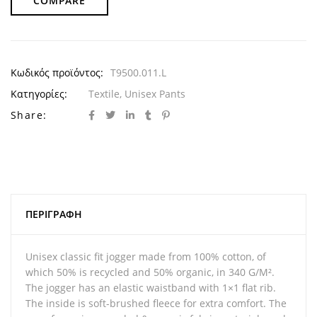
COMPARE
Κωδικός προϊόντος:
T9500.011.L
Κατηγορίες:
Textile
,
Unisex Pants
Share:
ΠΕΡΙΓΡΑΦΉ
Unisex classic fit jogger made from 100% cotton, of
which 50% is recycled and 50% organic, in 340 G/M².
The jogger has an elastic waistband with 1×1 flat rib.
The inside is soft-brushed fleece for extra comfort. The