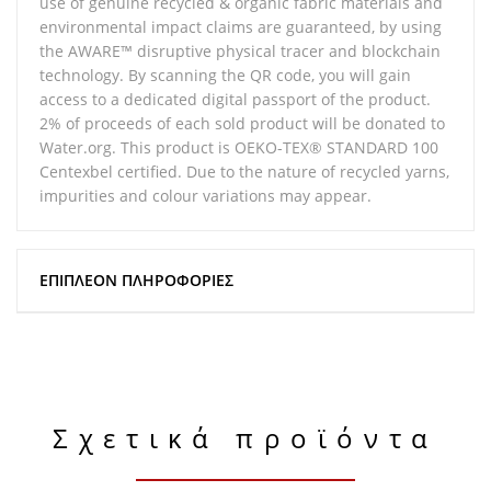
use of genuine recycled & organic fabric materials and
environmental impact claims are guaranteed, by using
the AWARE™ disruptive physical tracer and blockchain
technology. By scanning the QR code, you will gain
access to a dedicated digital passport of the product.
2% of proceeds of each sold product will be donated to
Water.org. This product is OEKO-TEX® STANDARD 100
Centexbel certified. Due to the nature of recycled yarns,
impurities and colour variations may appear.
ΕΠΙΠΛΈΟΝ ΠΛΗΡΟΦΟΡΊΕΣ
Σχετικά προϊόντα