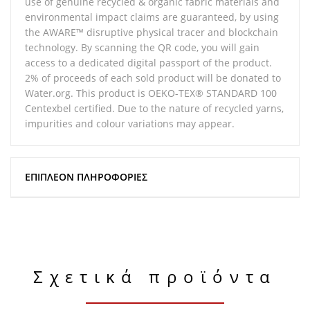
use of genuine recycled & organic fabric materials and
environmental impact claims are guaranteed, by using
the AWARE™ disruptive physical tracer and blockchain
technology. By scanning the QR code, you will gain
access to a dedicated digital passport of the product.
2% of proceeds of each sold product will be donated to
Water.org. This product is OEKO-TEX® STANDARD 100
Centexbel certified. Due to the nature of recycled yarns,
impurities and colour variations may appear.
ΕΠΙΠΛΈΟΝ ΠΛΗΡΟΦΟΡΊΕΣ
Σχετικά προϊόντα