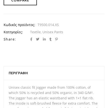
COMPARE
Κωδικός προϊόντος:
T9500.014.XS
Κατηγορίες:
Textile
,
Unisex Pants
Share:
ΠΕΡΙΓΡΑΦΉ
Unisex classic fit jogger made from 100% cotton, of
which 50% is recycled and 50% organic, in 340 G/M².
The jogger has an elastic waistband with 1×1 flat rib.
The inside is soft-brushed fleece for extra comfort. The