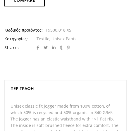
COMPARE
Κωδικός προϊόντος:
T9500.018.XS
Κατηγορίες:
Textile
,
Unisex Pants
Share:
ΠΕΡΙΓΡΑΦΉ
Unisex classic fit jogger made from 100% cotton, of
which 50% is recycled and 50% organic, in 340 G/M².
The jogger has an elastic waistband with 1×1 flat rib.
The inside is soft-brushed fleece for extra comfort. The