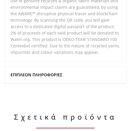
use of genuine recycled & organic fabric materials and
environmental impact claims are guaranteed, by using
the AWARE™ disruptive physical tracer and blockchain
technology. By scanning the QR code, you will gain
access to a dedicated digital passport of the product.
2% of proceeds of each sold product will be donated to
Water.org. This product is OEKO-TEX® STANDARD 100
Centexbel certified. Due to the nature of recycled yarns,
impurities and colour variations may appear.
ΕΠΙΠΛΈΟΝ ΠΛΗΡΟΦΟΡΊΕΣ
Σχετικά προϊόντα