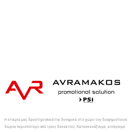
iqoniq IQONIQ Bryce recycled cotton t-shirt
Η εταιρία μας δραστηριοποιείται δυναμικά στο χώρο του διαφημιστικού
δώρου περισσότερο από τρεις δεκαετίες. Κατασκευάζουμε, εισάγουμε