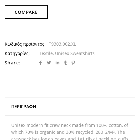
COMPARE
Κωδικός προϊόντος:
T9303.002.XL
Κατηγορίες:
Textile
,
Unisex Sweatshirts
Share:
ΠΕΡΙΓΡΑΦΉ
Unisex modern fit crew neck made from 100% cotton, of
which 70% is organic and 30% recycled, 280 G/M². The
crewneck has long sleeves and 1×1 rib at neckline, cuffs