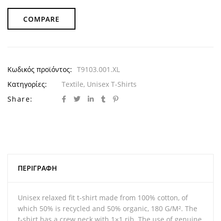
COMPARE
Κωδικός προϊόντος:
T9103.001.XL
Κατηγορίες:
Textile
,
Unisex T-Shirts
Share:
ΠΕΡΙΓΡΑΦΉ
Unisex relaxed fit t-shirt made from 100% cotton, of
which 50% is recycled and 50% organic, 180 G/M². The
t-shirt has a crew neck with 1×1 rib. The use of genuine