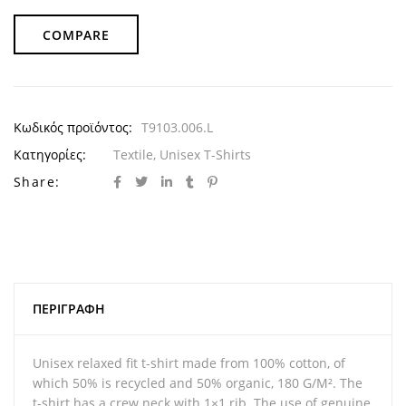
COMPARE
Κωδικός προϊόντος:
T9103.006.L
Κατηγορίες:
Textile
,
Unisex T-Shirts
Share:
ΠΕΡΙΓΡΑΦΉ
Unisex relaxed fit t-shirt made from 100% cotton, of
which 50% is recycled and 50% organic, 180 G/M². The
t-shirt has a crew neck with 1×1 rib. The use of genuine