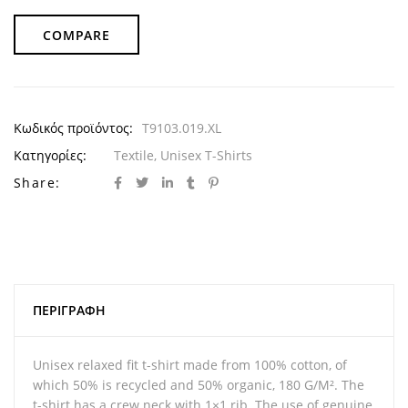
COMPARE
Κωδικός προϊόντος:
T9103.019.XL
Κατηγορίες:
Textile
,
Unisex T-Shirts
Share:
ΠΕΡΙΓΡΑΦΉ
Unisex relaxed fit t-shirt made from 100% cotton, of
which 50% is recycled and 50% organic, 180 G/M². The
t-shirt has a crew neck with 1×1 rib. The use of genuine