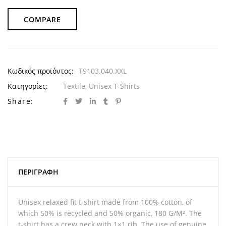
COMPARE
Κωδικός προϊόντος:
T9103.040.XXL
Κατηγορίες:
Textile
,
Unisex T-Shirts
Share:
ΠΕΡΙΓΡΑΦΉ
Unisex relaxed fit t-shirt made from 100% cotton, of
which 50% is recycled and 50% organic, 180 G/M². The
t-shirt has a crew neck with 1×1 rib. The use of genuine