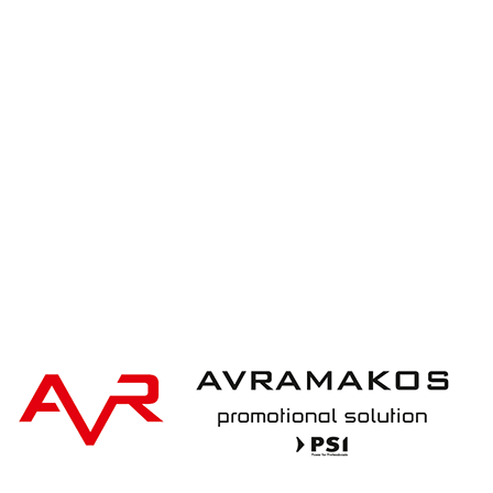
iqoniq IQONIQ Bryce recycled cotton t-shirt