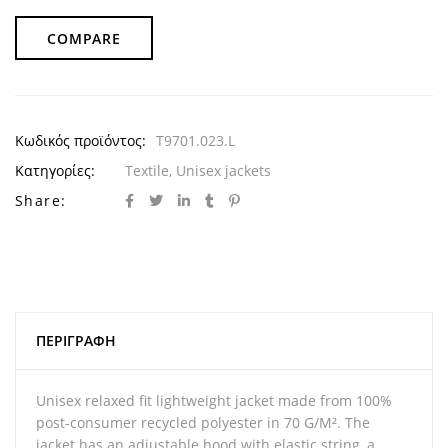
COMPARE
Κωδικός προϊόντος:
T9701.023.L
Κατηγορίες:
Textile
,
Unisex jackets
Share:
ΠΕΡΙΓΡΑΦΉ
Unisex relaxed fit lightweight jacket made from 100%
post-consumer recycled polyester in 70 G/M². The
jacket has an adjustable hood with elastic string, a