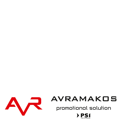
iqoniq IQONIQ Bryce recycled cotton t-shirt