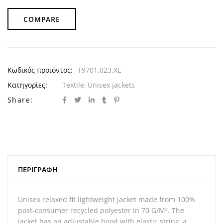
COMPARE
Κωδικός προϊόντος:
T9701.023.XL
Κατηγορίες:
Textile
,
Unisex jackets
Share:
ΠΕΡΙΓΡΑΦΉ
Unisex relaxed fit lightweight jacket made from 100%
post-consumer recycled polyester in 70 G/M². The
jacket has an adjustable hood with elastic string, a