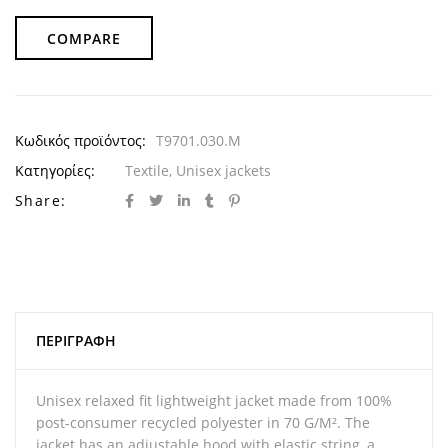
COMPARE
Κωδικός προϊόντος:
T9701.030.M
Κατηγορίες:
Textile
,
Unisex jackets
Share:
ΠΕΡΙΓΡΑΦΉ
Unisex relaxed fit lightweight jacket made from 100%
post-consumer recycled polyester in 70 G/M². The
jacket has an adjustable hood with elastic string, a