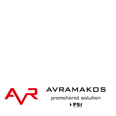
iqoniq IQONIQ Bryce recycled cotton t-shirt