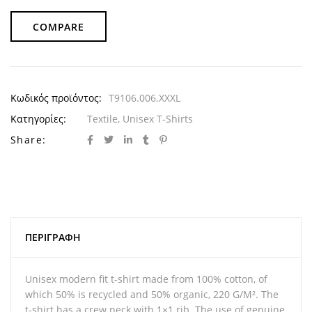
COMPARE
Κωδικός προϊόντος:
T9106.006.XXXL
Κατηγορίες:
Textile
,
Unisex T-Shirts
Share:
ΠΕΡΙΓΡΑΦΉ
Unisex modern fit t-shirt made from 100% cotton, of
which 50% is recycled and 50% organic, 220 G/M². The
t-shirt has a crew neck with 1×1 rib. The use of genuine