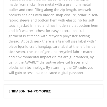
made from nickel-free metal with a premium metal
puller and cord filling along the zip length, two welt
pockets at sides with hidden snap closure, collar in self-
fabric, sleeve and bottom hem with elastic rib for soft
touch. Jacket is lined and has hidden zip at bottom hem
and left wearer’s chest for easy decoration. Full
garment is stitched with recycled polyester sewing
thread. At back neck there is a tear-off size label with 1
piece iqoniq craft hangtag, care label at the left inside
side seam. The use of genuine recycled fabric material
and environmental impact claims are guaranteed, by
using the AWARE™ disruptive physical tracer and
blockchain technology. By scanning the QR code, you
will gain access to a dedicated digital passport.
ΕΠΙΠΛΈΟΝ ΠΛΗΡΟΦΟΡΊΕΣ