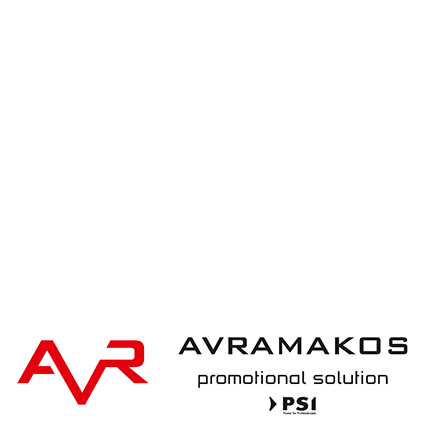
iqoniq IQONIQ Bryce recycled cotton t-shirt