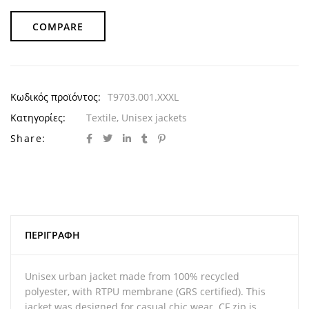
COMPARE
Κωδικός προϊόντος:
T9703.001.XXXL
Κατηγορίες:
Textile
,
Unisex jackets
Share:
ΠΕΡΙΓΡΑΦΉ
Unisex urban jacket made from 100% recycled
polyester, with RTPU membrane (GRS certified). This
jacket was designed for casual chic wear. CF zip is