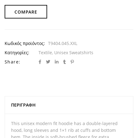
COMPARE
Κωδικός προϊόντος:
T9404.045.XXL
Κατηγορίες:
Textile
,
Unisex Sweatshirts
Share:
ΠΕΡΙΓΡΑΦΉ
This unisex modern fit hoodie has a double-layered
hood, long sleeves and 1×1 rib at cuffs and bottom
hem. The inside is soft-brushed fleece for extra