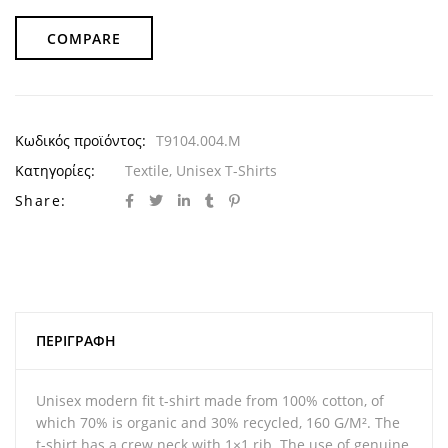
COMPARE
Κωδικός προϊόντος:
T9104.004.M
Κατηγορίες:
Textile
,
Unisex T-Shirts
Share:
ΠΕΡΙΓΡΑΦΉ
Unisex modern fit t-shirt made from 100% cotton, of
which 70% is organic and 30% recycled, 160 G/M². The
t-shirt has a crew neck with 1×1 rib. The use of genuine