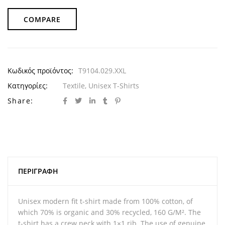
COMPARE
Κωδικός προϊόντος:
T9104.029.XXL
Κατηγορίες:
Textile
,
Unisex T-Shirts
Share:
ΠΕΡΙΓΡΑΦΉ
Unisex modern fit t-shirt made from 100% cotton, of
which 70% is organic and 30% recycled, 160 G/M². The
t-shirt has a crew neck with 1×1 rib. The use of genuine