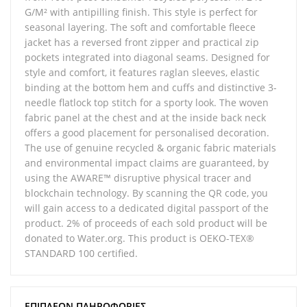
G/M² with antipilling finish. This style is perfect for
seasonal layering. The soft and comfortable fleece
jacket has a reversed front zipper and practical zip
pockets integrated into diagonal seams. Designed for
style and comfort, it features raglan sleeves, elastic
binding at the bottom hem and cuffs and distinctive 3-
needle flatlock top stitch for a sporty look. The woven
fabric panel at the chest and at the inside back neck
offers a good placement for personalised decoration.
The use of genuine recycled & organic fabric materials
and environmental impact claims are guaranteed, by
using the AWARE™ disruptive physical tracer and
blockchain technology. By scanning the QR code, you
will gain access to a dedicated digital passport of the
product. 2% of proceeds of each sold product will be
donated to Water.org. This product is OEKO-TEX®
STANDARD 100 certified.
ΕΠΙΠΛΈΟΝ ΠΛΗΡΟΦΟΡΊΕΣ