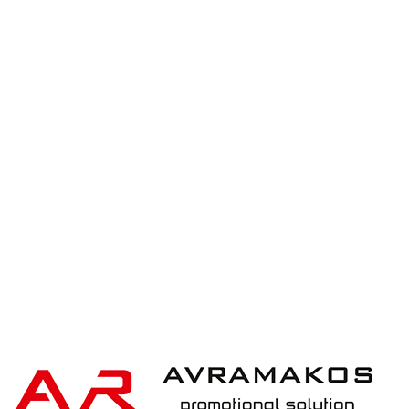
iqoniq IQONIQ Bryce recycled cotton t-shirt