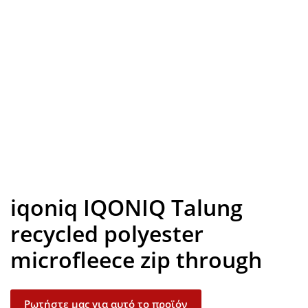
Look inside
iqoniq IQONIQ Talung
recycled polyester
microfleece zip through
Ρωτήστε μας για αυτό το προϊόν