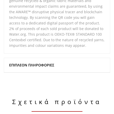
genuine recycled & organic fabric materials and
environmental impact claims are guaranteed, by using
the AWARE™ disruptive physical tracer and blockchain
technology. By scanning the QR code you will gain
access to a dedicated digital passport of the product.
2% of proceeds of each sold product will be donated to
Water.org. This product is OEKO-TEX® STANDARD 100
Centexbel certified. Due to the nature of recycled yarns,
impurities and colour variations may appear.
ΕΠΙΠΛΈΟΝ ΠΛΗΡΟΦΟΡΊΕΣ
Σχετικά προϊόντα