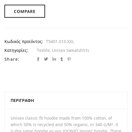
COMPARE
Κωδικός προϊόντος:
T9401.016.XXL
Κατηγορίες:
Textile
,
Unisex Sweatshirts
Share:
ΠΕΡΙΓΡΑΦΉ
Unisex classic fit hoodie made from 100% cotton, of
which 50% is recycled and 50% organic, in 340 G/M². It
is the same hoodie as our IQONIQ ‘Jasper’ hoodie. There