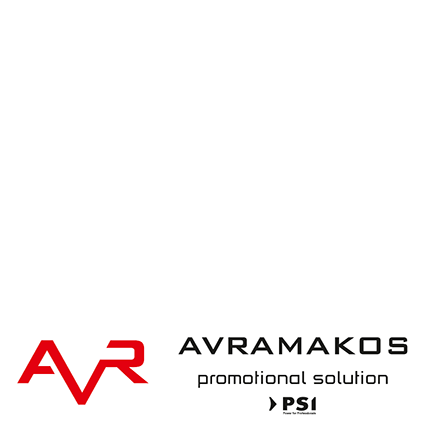
iqoniq IQONIQ Bryce recycled cotton t-shirt