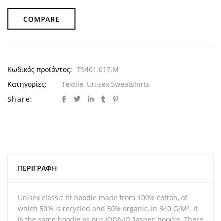
COMPARE
Κωδικός προϊόντος:
T9401.017.M
Κατηγορίες:
Textile
,
Unisex Sweatshirts
Share:
ΠΕΡΙΓΡΑΦΉ
Unisex classic fit hoodie made from 100% cotton, of
which 50% is recycled and 50% organic, in 340 G/M². It
is the same hoodie as our IQONIQ ‘Jasper’ hoodie. There