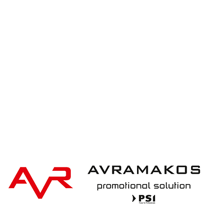
iqoniq IQONIQ Bryce recycled cotton t-shirt