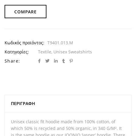
COMPARE
Κωδικός προϊόντος:
T9401.013.M
Κατηγορίες:
Textile
,
Unisex Sweatshirts
Share:
ΠΕΡΙΓΡΑΦΉ
Unisex classic fit hoodie made from 100% cotton, of
which 50% is recycled and 50% organic, in 340 G/M². It
is the same hoodie as our IQONIQ ‘Jasper’ hoodie. There