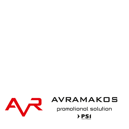
iqoniq IQONIQ Bryce recycled cotton t-shirt