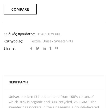
COMPARE
Κωδικός προϊόντος:
T9405.039.XXL
Κατηγορίες:
Textile
,
Unisex Sweatshirts
Share:
ΠΕΡΙΓΡΑΦΉ
Unisex modern fit hoodie made from 100% cotton, of
which 70% is organic and 30% recycled, 280 G/M². The
sweater has pockets in the sideseams, a double-layered