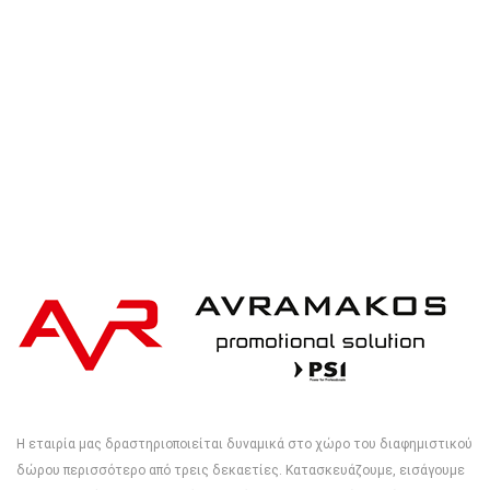
iqoniq IQONIQ Bryce recycled cotton t-shirt
Η εταιρία μας δραστηριοποιείται δυναμικά στο χώρο του διαφημιστικού
δώρου περισσότερο από τρεις δεκαετίες. Κατασκευάζουμε, εισάγουμε