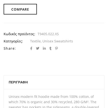
COMPARE
Κωδικός προϊόντος:
T9405.022.XS
Κατηγορίες:
Textile
,
Unisex Sweatshirts
Share:
ΠΕΡΙΓΡΑΦΉ
Unisex modern fit hoodie made from 100% cotton, of
which 70% is organic and 30% recycled, 280 G/M². The
sweater has pockets in the sideseams, a double-layered