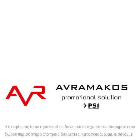
iqoniq IQONIQ Bryce recycled cotton t-shirt
Η εταιρία μας δραστηριοποιείται δυναμικά στο χώρο του διαφημιστικού
δώρου περισσότερο από τρεις δεκαετίες. Κατασκευάζουμε, εισάγουμε