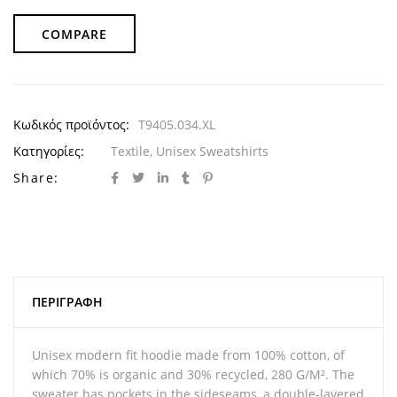
COMPARE
Κωδικός προϊόντος:
T9405.034.XL
Κατηγορίες:
Textile
,
Unisex Sweatshirts
Share:
ΠΕΡΙΓΡΑΦΉ
Unisex modern fit hoodie made from 100% cotton, of
which 70% is organic and 30% recycled, 280 G/M². The
sweater has pockets in the sideseams, a double-layered