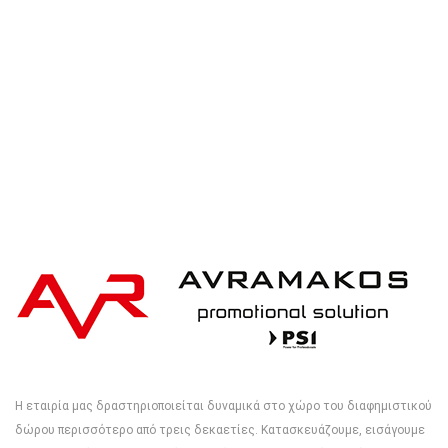
iqoniq IQONIQ Bryce recycled cotton t-shirt
Η εταιρία μας δραστηριοποιείται δυναμικά στο χώρο του διαφημιστικού
δώρου περισσότερο από τρεις δεκαετίες. Κατασκευάζουμε, εισάγουμε