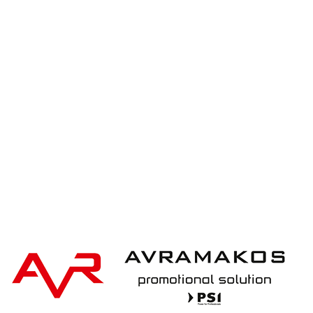
iqoniq IQONIQ Bryce recycled cotton t-shirt