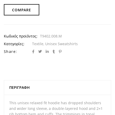
COMPARE
Κωδικός προϊόντος:
T9402.008.M
Κατηγορίες:
Textile
,
Unisex Sweatshirts
Share:
ΠΕΡΙΓΡΑΦΉ
This unisex relaxed fit hoodie has dropped shoulders
and wider long sleeve, a double-layered hood and 2×1
rib bottom hem and cuffs. The trimmings in tonal