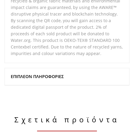
recycled & organic fabric materials and environmental
impact claims are guaranteed, by using the AWARE™
disruptive physical tracer and blockchain technology.
By scanning the QR code, you will gain access to a
dedicated digital passport of the product. 2% of
proceeds of each sold product will be donated to
Water.org. This product is OEKO-TEX® STANDARD 100
Centexbel certified. Due to the nature of recycled yarns,
impurities and colour variations may appear.
ΕΠΙΠΛΈΟΝ ΠΛΗΡΟΦΟΡΊΕΣ
Σχετικά προϊόντα