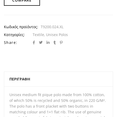
COMPARE
Κωδικός προϊόντος:
T9200.024.XL
Κατηγορίες:
Textile
,
Unisex Polos
Share:
ΠΕΡΙΓΡΑΦΉ
Unisex medium fit pique polo made from 100% cotton,
of which 50% is recycled and 50% organic, in 220 G/M².
The polo has a front placket with two buttons in
matching colour and 1×1 flat rib. The use of genuine