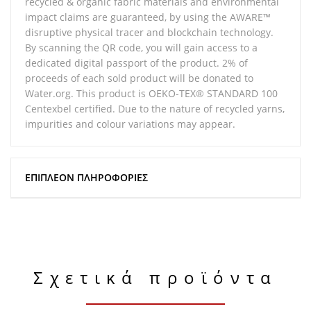
recycled & organic fabric materials and environmental
impact claims are guaranteed, by using the AWARE™
disruptive physical tracer and blockchain technology.
By scanning the QR code, you will gain access to a
dedicated digital passport of the product. 2% of
proceeds of each sold product will be donated to
Water.org. This product is OEKO-TEX® STANDARD 100
Centexbel certified. Due to the nature of recycled yarns,
impurities and colour variations may appear.
ΕΠΙΠΛΈΟΝ ΠΛΗΡΟΦΟΡΊΕΣ
Σχετικά προϊόντα