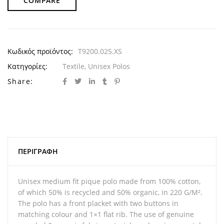
COMPARE
Κωδικός προϊόντος:
T9200.025.XS
Κατηγορίες:
Textile
,
Unisex Polos
Share:
ΠΕΡΙΓΡΑΦΉ
Unisex medium fit pique polo made from 100% cotton,
of which 50% is recycled and 50% organic, in 220 G/M².
The polo has a front placket with two buttons in
matching colour and 1×1 flat rib. The use of genuine