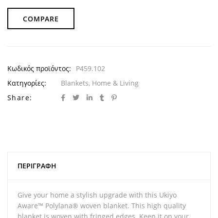
COMPARE
Κωδικός προϊόντος:
P459.102
Κατηγορίες:
Blankets
,
Home & Living
Share:
ΠΕΡΙΓΡΑΦΉ
Give your home a stylish upgrade with this Ukiyo
Aware™ Polylana® woven blanket. This high quality
blanket is woven with fringed edges. Keep it on your