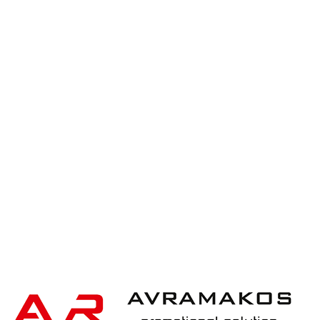
XD Design Bobby Hero Small, Anti-theft
backpack