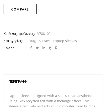
COMPARE
Κωδικός προϊόντος:
V788102
Κατηγορίες:
Bags & Travel
,
Laptop sleeves
Share:
ΠΕΡΙΓΡΑΦΉ
Laptop sleeve designed with a sleek, clean aesthetic
using GRS recycled felt with a mélange effect. This
sleeve effectively protects your computer from bumps