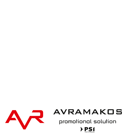
Ukiyo Ukiyo Aware™ 180gr rcotton table
napkins 4pcs set