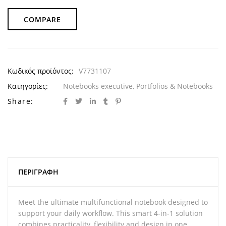
COMPARE
Κωδικός προϊόντος:
V7731107
Κατηγορίες:
Notebooks executive
,
Portfolios & Notebooks
Share:
ΠΕΡΙΓΡΑΦΉ
Meet the ultimate multifunctional notebook designed to
support your daily workflow. This smart 4-in-1 solution
combines practicality, flexibility and design in one.