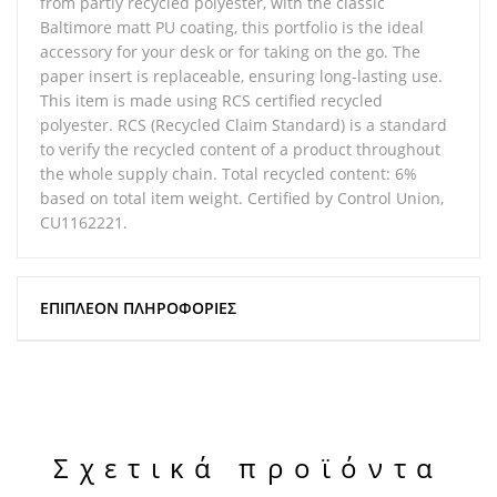
from partly recycled polyester, with the classic
Baltimore matt PU coating, this portfolio is the ideal
accessory for your desk or for taking on the go. The
paper insert is replaceable, ensuring long-lasting use.
This item is made using RCS certified recycled
polyester. RCS (Recycled Claim Standard) is a standard
to verify the recycled content of a product throughout
the whole supply chain. Total recycled content: 6%
based on total item weight. Certified by Control Union,
CU1162221.
ΕΠΙΠΛΈΟΝ ΠΛΗΡΟΦΟΡΊΕΣ
Σχετικά προϊόντα