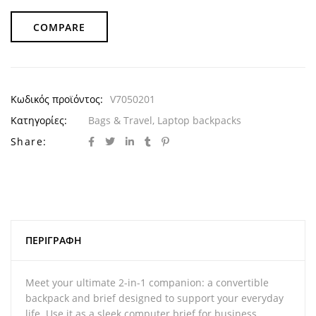
COMPARE
Κωδικός προϊόντος:
V7050201
Κατηγορίες:
Bags & Travel
,
Laptop backpacks
Share:
ΠΕΡΙΓΡΑΦΉ
Meet your ultimate 2-in-1 companion: a convertible
backpack and brief designed to support your everyday
life. Use it as a sleek computer brief for business