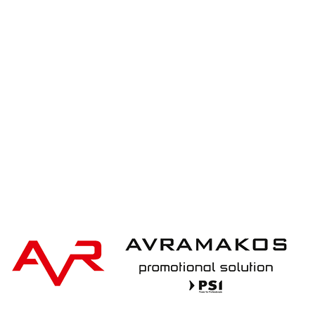
XD Design Bobby Hero XL, Anti-theft backpack