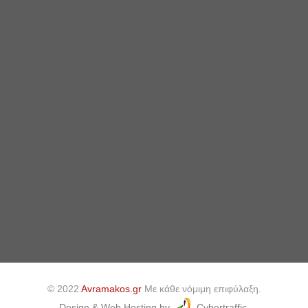
© 2022
Avramakos.gr
Με κάθε νόμιμη επιφύλαξη.
Design & Web Hosting by
Cybertraffic.