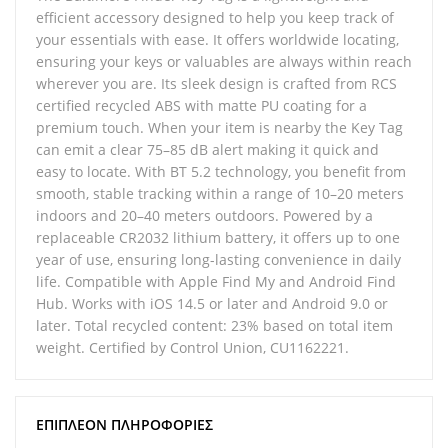
efficient accessory designed to help you keep track of
your essentials with ease. It offers worldwide locating,
ensuring your keys or valuables are always within reach
wherever you are. Its sleek design is crafted from RCS
certified recycled ABS with matte PU coating for a
premium touch. When your item is nearby the Key Tag
can emit a clear 75–85 dB alert making it quick and
easy to locate. With BT 5.2 technology, you benefit from
smooth, stable tracking within a range of 10–20 meters
indoors and 20–40 meters outdoors. Powered by a
replaceable CR2032 lithium battery, it offers up to one
year of use, ensuring long-lasting convenience in daily
life. Compatible with Apple Find My and Android Find
Hub. Works with iOS 14.5 or later and Android 9.0 or
later. Total recycled content: 23% based on total item
weight. Certified by Control Union, CU1162221.
ΕΠΙΠΛΈΟΝ ΠΛΗΡΟΦΟΡΊΕΣ