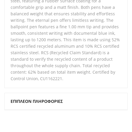
steel, featuring a rubber surface coating for a
comfortable grip and a matt finish. Both pens have a
balanced weight that ensures stability and effortless
writing. The eternal pen offers limitless writing. The
ballpoint pen features a fine 1.00 mm tip and provides
smooth, consistent writing with documental blue ink,
lasting up to 1200 meters. This item is made using 52%
RCS certified recycled aluminum and 10% RCS certified
stainless steel. RCS (Recycled Claim Standard) is a
standard to verify the recycled content of a product
throughout the whole supply chain. Total recycled
content: 62% based on total item weight. Certified by
Control Union, CU1162221.
ΕΠΙΠΛΈΟΝ ΠΛΗΡΟΦΟΡΊΕΣ