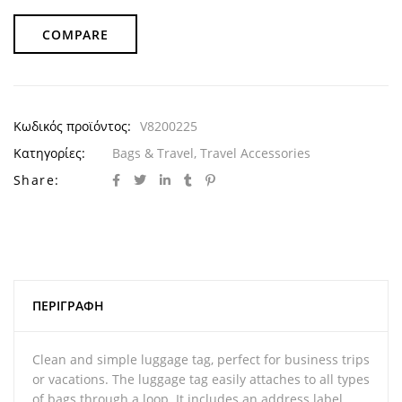
COMPARE
Κωδικός προϊόντος:
V8200225
Κατηγορίες:
Bags & Travel
,
Travel Accessories
Share:
ΠΕΡΙΓΡΑΦΉ
Clean and simple luggage tag, perfect for business trips
or vacations. The luggage tag easily attaches to all types
of bags through a loop. It includes an address label