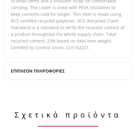
to small items and a shoulder strap for comfortable
carrying. The cooler is lined with PEVA insulation to
keep contents cold for longer. This item is made using
RCS certified recycled polyester. RCS (Recycled Claim
Standard) is a standard to verify the recycled content of
a product throughout the whole supply chain. Total
recycled content: 23% based on total item weight.
Certified by Control Union, CU1162221.
ΕΠΙΠΛΈΟΝ ΠΛΗΡΟΦΟΡΊΕΣ
Σχετικά προϊόντα