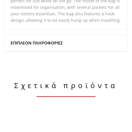
perfect for use while on the go. The inside of the bag is
maximised for organisation, with several pockets for all
your toiletry essentials. The bag also features a hook
design, allowing it to be easily hung up when travelling.
ΕΠΙΠΛΈΟΝ ΠΛΗΡΟΦΟΡΊΕΣ
Σχετικά προϊόντα