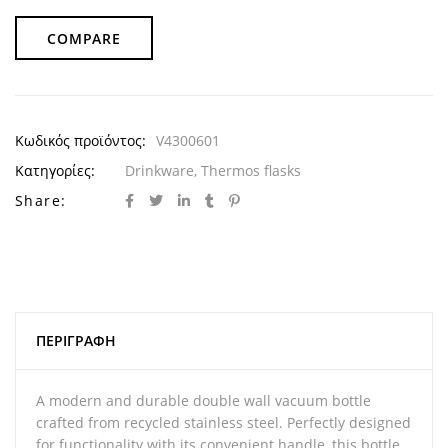
COMPARE
Κωδικός προϊόντος:
V4300601
Κατηγορίες:
Drinkware
,
Thermos flasks
Share:
ΠΕΡΙΓΡΑΦΉ
A modern and durable double wall vacuum bottle
crafted from recycled stainless steel. Perfectly designed
for functionality with its convenient handle, this bottle