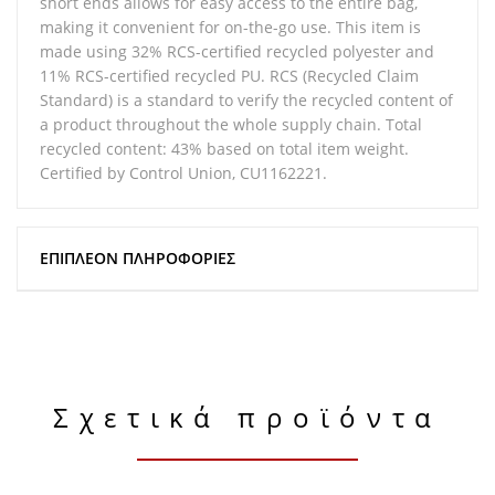
short ends allows for easy access to the entire bag,
making it convenient for on-the-go use. This item is
made using 32% RCS-certified recycled polyester and
11% RCS-certified recycled PU. RCS (Recycled Claim
Standard) is a standard to verify the recycled content of
a product throughout the whole supply chain. Total
recycled content: 43% based on total item weight.
Certified by Control Union, CU1162221.
ΕΠΙΠΛΈΟΝ ΠΛΗΡΟΦΟΡΊΕΣ
Σχετικά προϊόντα