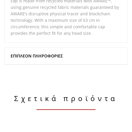
cap is made from recycled materials with AWARE™,
using genuine recycled fabric materials guaranteed by
AWARE’s disruptive physical tracer and blockchain
technology. With a maximum size of 63 cm in
circumference, this simple and comfortable cap
provides the perfect fit for any head size.
ΕΠΙΠΛΈΟΝ ΠΛΗΡΟΦΟΡΊΕΣ
Σχετικά προϊόντα