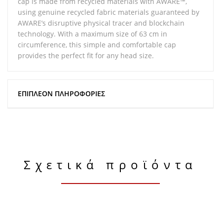
cap is made from recycled materials with AWARE™,
using genuine recycled fabric materials guaranteed by
AWARE’s disruptive physical tracer and blockchain
technology. With a maximum size of 63 cm in
circumference, this simple and comfortable cap
provides the perfect fit for any head size.
ΕΠΙΠΛΈΟΝ ΠΛΗΡΟΦΟΡΊΕΣ
Σχετικά προϊόντα