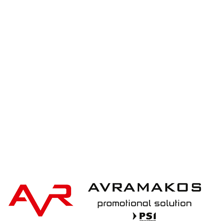
XD Collection 20.5″ Impact AWARE™ RPET 190T
mini umbrella