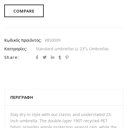
COMPARE
Κωδικός προϊόντος:
V850009
Κατηγορίες:
Standard umbrellas (≤ 23")
,
Umbrellas
Share:
ΠΕΡΙΓΡΑΦΉ
Stay dry in style with our classic and understated 23-
inch umbrella. The double-layer 190T recycled PET
fabric provides ample protection against rain, while the